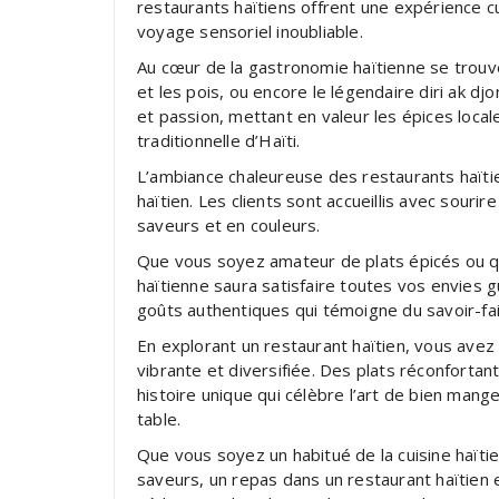
restaurants haïtiens offrent une expérience cu
voyage sensoriel inoubliable.
Au cœur de la gastronomie haïtienne se trouve
et les pois, ou encore le légendaire diri ak 
et passion, mettant en valeur les épices locales
traditionnelle d’Haïti.
L’ambiance chaleureuse des restaurants haïtiens
haïtien. Les clients sont accueillis avec sourir
saveurs et en couleurs.
Que vous soyez amateur de plats épicés ou qu
haïtienne saura satisfaire toutes vos envies
goûts authentiques qui témoigne du savoir-fai
En explorant un restaurant haïtien, vous avez 
vibrante et diversifiée. Des plats réconforta
histoire unique qui célèbre l’art de bien ma
table.
Que vous soyez un habitué de la cuisine haïti
saveurs, un repas dans un restaurant haïtien