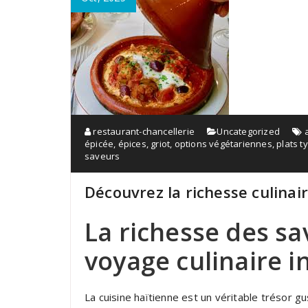
restaurant-chancellerie
Uncategorized
épicée
,
épices
,
griot
,
options végétariennes
,
plats t
saveurs
Découvrez la richesse culinai
La richesse des sa
voyage culinaire i
La cuisine haïtienne est un véritable trésor gust