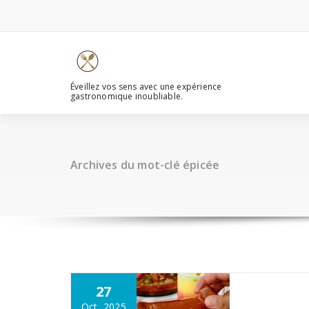
Aller
au
contenu
Éveillez vos sens avec une expérience
gastronomique inoubliable.
Archives du mot-clé épicée
27
Oct, 2025