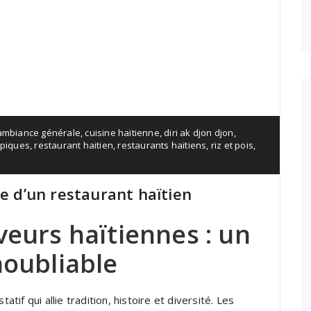
ambiance générale
,
cuisine haïtienne
,
diri ak djon djon
,
ypiques
,
restaurant haitien
,
restaurants haïtiens
,
riz et pois
,
re d’un restaurant haïtien
veurs haïtiennes : un
noubliable
atif qui allie tradition, histoire et diversité. Les