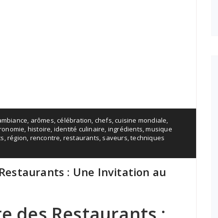
ambiance
,
arômes
,
célébration
,
chefs
,
cuisine mondiale
,
tronomie
,
histoire
,
identité culinaire
,
ingrédients
,
musique
ts
,
région
,
rencontre
,
restaurants
,
saveurs
,
techniques
 Restaurants : Une Invitation au
re des Restaurants :