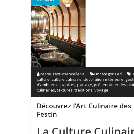
restaurant-chancellerie
Uncategorized
culture
,
culture culinaire
,
décoration intérieure
,
gas
d'ambiance
,
papilles
,
partage
,
présentation des pla
culinaires
,
textures
,
traditions
,
voyage
Découvrez l’Art Culinaire des
Festin
La Culture Culinai