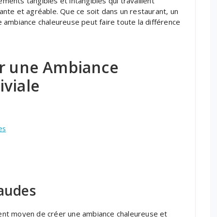
éments tangibles et intangibles qui travaillent
nte et agréable. Que ce soit dans un restaurant, un
ne ambiance chaleureuse peut faire toute la différence
er une Ambiance
iviale
es
haudes
llent moyen de créer une ambiance chaleureuse et