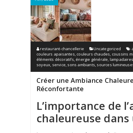
restaurant-chancellerie
Uncategorized
couleurs apaisantes
,
couleurs chaudes
,
coussins m
éléments décoratifs
,
énergie générale
,
lampadaire
soyeux
,
service
,
sons ambiants
,
sources lumineuses
Créer une Ambiance Chaleureu
Réconfortante
L’importance de l
chaleureuse dans 