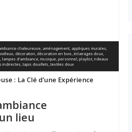
ambiance chaleureuse
,
aménagement
,
appliques murales
,
oelleux
,
décoration
,
décoration en bois
,
éclairages doux
,
s
,
lampes d'ambiance
,
musique
,
personnel
,
playlist
,
rideaux
 indirectes
,
tapis douillets
,
textiles doux
se : La Clé d’une Expérience
’ambiance
un lieu