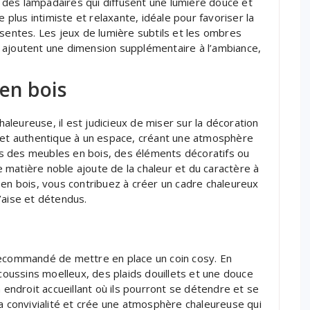
des lampadaires qui diffusent une lumière douce et
lus intimiste et relaxante, idéale pour favoriser la
ésentes. Les jeux de lumière subtils et les ombres
 ajoutent une dimension supplémentaire à l’ambiance,
 en bois
leureuse, il est judicieux de miser sur la décoration
e et authentique à un espace, créant une atmosphère
vers des meubles en bois, des éléments décoratifs ou
matière noble ajoute de la chaleur et du caractère à
 en bois, vous contribuez à créer un cadre chaleureux
’aise et détendus.
recommandé de mettre en place un coin cosy. En
ussins moelleux, des plaids douillets et une douce
n endroit accueillant où ils pourront se détendre et se
la convivialité et crée une atmosphère chaleureuse qui