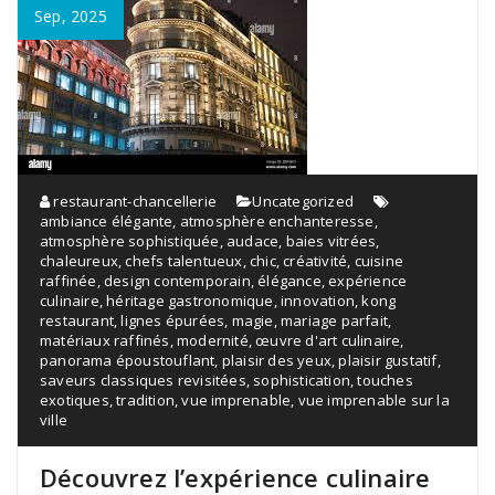
Sep, 2025
restaurant-chancellerie
Uncategorized
ambiance élégante
,
atmosphère enchanteresse
,
atmosphère sophistiquée
,
audace
,
baies vitrées
,
chaleureux
,
chefs talentueux
,
chic
,
créativité
,
cuisine
raffinée
,
design contemporain
,
élégance
,
expérience
culinaire
,
héritage gastronomique
,
innovation
,
kong
restaurant
,
lignes épurées
,
magie
,
mariage parfait
,
matériaux raffinés
,
modernité
,
œuvre d'art culinaire
,
panorama époustouflant
,
plaisir des yeux
,
plaisir gustatif
,
saveurs classiques revisitées
,
sophistication
,
touches
exotiques
,
tradition
,
vue imprenable
,
vue imprenable sur la
ville
Découvrez l’expérience culinaire