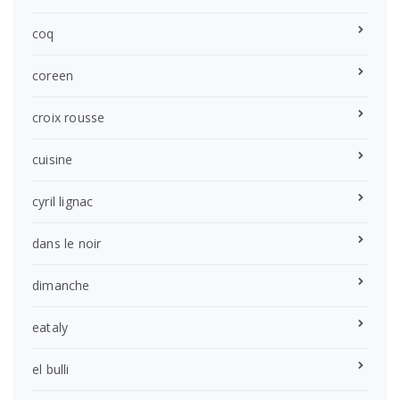
coq
coreen
croix rousse
cuisine
cyril lignac
dans le noir
dimanche
eataly
el bulli