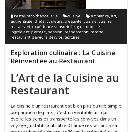
restaurant-chancellerie
cuisine
ambiance
,
art
,
authenticité
,
chefs
,
couleurs
,
créativité
,
cuisine
,
cuisine
restaurant
,
expérience sensorielle
,
gastronomie
,
ingrédient
,
partage
,
passion
,
présentation
,
recette
,
restaurant
,
saveurs
,
service
,
textures
Exploration culinaire : La Cuisine
Réinventée au Restaurant
L’Art de la Cuisine au
Restaurant
La cuisine d’un restaurant est bien plus qu’une simple
préparation de plats ; c’est un véritable art qui
éveille les sens et transporte les convives dans un
voyage gustatif inoubliable. Chaque restaurant a sa
propre identité culinaire, reflétant la créativité et le