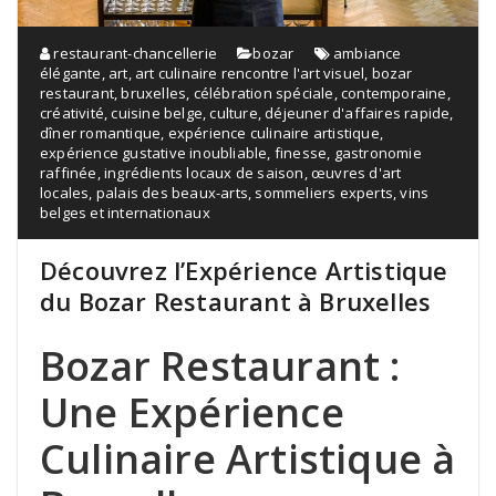
restaurant-chancellerie
bozar
ambiance
élégante
,
art
,
art culinaire rencontre l'art visuel
,
bozar
restaurant
,
bruxelles
,
célébration spéciale
,
contemporaine
,
créativité
,
cuisine belge
,
culture
,
déjeuner d'affaires rapide
,
dîner romantique
,
expérience culinaire artistique
,
expérience gustative inoubliable
,
finesse
,
gastronomie
raffinée
,
ingrédients locaux de saison
,
œuvres d'art
locales
,
palais des beaux-arts
,
sommeliers experts
,
vins
belges et internationaux
Découvrez l’Expérience Artistique
du Bozar Restaurant à Bruxelles
Bozar Restaurant :
Une Expérience
Culinaire Artistique à