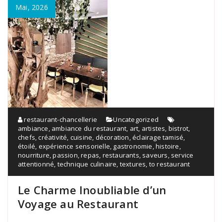
Mai, 2026
restaurant-chancellerie
Uncategorized
ambiance
,
ambiance du restaurant
,
art
,
artistes
,
bistrot
,
chefs
,
créativité
,
cuisine
,
décoration
,
éclairage tamisé
,
étoilé
,
expérience sensorielle
,
gastronomie
,
histoire
,
nourriture
,
passion
,
repas
,
restaurants
,
saveurs
,
service
attentionné
,
technique culinaire
,
textures
,
to restaurant
Le Charme Inoubliable d’un
Voyage au Restaurant