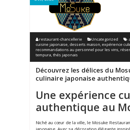
restaurant-chancellerie
Uncategorized
cuisine japonaise
,
desserts maison
,
expérience culi
recommandations au personnel pour les vins
,
réser
tempura
,
thés japonais
Découvrez les délices du Mos
culinaire japonaise authenti
Une expérience cu
authentique au M
Niché au cœur de la ville, le Mosuke Restauran
japonaise. Avec sa décoration élégante inspirée