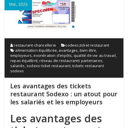
Mai, 2026
restaurant-chancellerie
sodexo
,
ticket restaurant
alimentation équilibrée
,
avantages
,
bien-être
,
employeurs
,
exonération d'impôts
,
qualité de vie au travail
,
repas équilibré
,
réseau de restaurants partenaires
,
salariés
,
sodexo ticket restaurant
,
tickets restaurant
sodexo
Les avantages des tickets
restaurant Sodexo : un atout pour
les salariés et les employeurs
Les avantages des