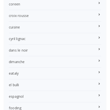
coreen
croix rousse
cuisine
cyril lignac
dans le noir
dimanche
eataly
el bulli
espagnol
fooding