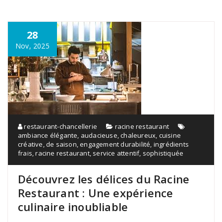
28
Nov, 2025
restaurant-chancellerie
racine restaurant
ambiance élégante
,
audacieuse
,
chaleureux
,
cuisine
créative
,
de saison
,
engagement durabilité
,
ingrédients
frais
,
racine restaurant
,
service attentif
,
sophistiquée
Découvrez les délices du Racine
Restaurant : Une expérience
culinaire inoubliable