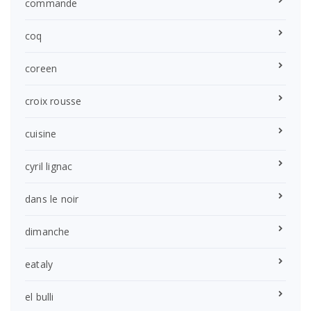
commande
coq
coreen
croix rousse
cuisine
cyril lignac
dans le noir
dimanche
eataly
el bulli