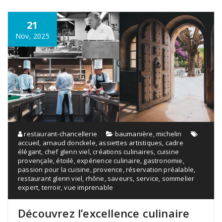
21
Nov, 2025
restaurant-chancellerie
baumanière
,
michelin
accueil
,
arnaud donckele
,
assiettes artistiques
,
cadre
élégant
,
chef glenn viel
,
créations culinaires
,
cuisine
provençale
,
étoilé
,
expérience culinaire
,
gastronomie
,
passion pour la cuisine
,
provence
,
réservation préalable
,
restaurant glenn viel
,
rhône
,
saveurs
,
service
,
sommelier
expert
,
terroir
,
vue imprenable
Découvrez l’excellence culinaire