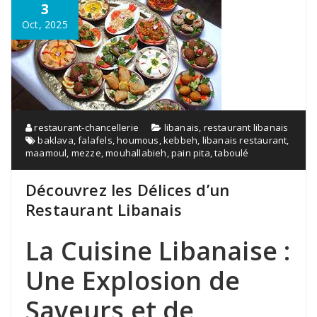
3
Oct, 2025
restaurant-chancellerie
libanais
,
restaurant libanais
baklava
,
falafels
,
houmous
,
kebbeh
,
libanais restaurant
,
maamoul
,
mezze
,
mouhallabieh
,
pain pita
,
taboulé
Découvrez les Délices d’un
Restaurant Libanais
La Cuisine Libanaise :
Une Explosion de
Saveurs et de