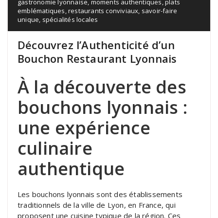
gastronomie lyonnaise
,
moments authentiques
,
plats
emblématiques
,
restaurants conviviaux
,
savoir-faire
unique
,
spécialités locales
Découvrez l’Authenticité d’un
Bouchon Restaurant Lyonnais
À la découverte des
bouchons lyonnais :
une expérience
culinaire
authentique
Les bouchons lyonnais sont des établissements
traditionnels de la ville de Lyon, en France, qui
proposent une cuisine typique de la région. Ces