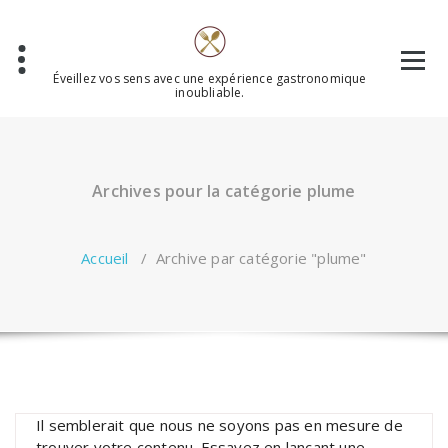
Aller
au
contenu
Éveillez vos sens avec une expérience gastronomique
inoubliable.
Archives pour la catégorie plume
Accueil
/
Archive par catégorie "plume"
Il semblerait que nous ne soyons pas en mesure de
trouver votre contenu. Essayez en lançant une